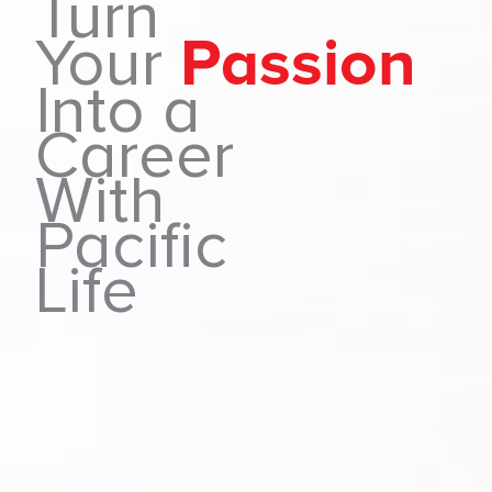
Turn
Your
Passion
Into a
Career
With
Pacific
Life